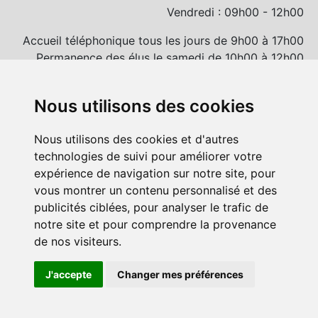
Vendredi : 09h00 - 12h00
Accueil téléphonique tous les jours de 9h00 à 17h00
Permanence des élus le samedi de 10h00 à 12h00
et/ou sur rendez-vous
Nous utilisons des cookies
Nous utilisons des cookies et d'autres
technologies de suivi pour améliorer votre
expérience de navigation sur notre site, pour
vous montrer un contenu personnalisé et des
publicités ciblées, pour analyser le trafic de
notre site et pour comprendre la provenance
de nos visiteurs.
© Commune de Trévérien 2020 - 2026 -
Mentions
J'accepte
Changer mes préférences
légales