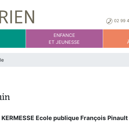
RIEN
02 99 4
E
ENFANCE
T
ET JEUNESSE
le
uin
KERMESSE Ecole publique François Pinault